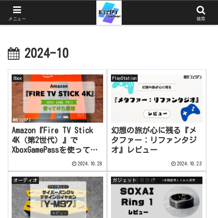
ガジェットとゲームと猫を中心としたブログ
メニュー
検索
2024-10
Xbox
PlayStation
Amazon『Fire TV Stick
幻想の旅が心に残る『メ
4K（第2世代）』で
タファー：リファンタジ
XboxGamePassを使ってみ
オ』レビュー
た感想
2024.10.28
2024.10.23
オーディオ
ガジェット