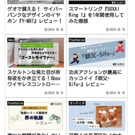
ゲオで買える！ サイバー
スマートリング『SOXAI
パンクなデザインのイヤ
Ring 1』を1年間使用して
ホン『Y-M97』レビュー！
みた感想
2024.10.19
2024.10.15
Xbox
PlayStation
スケルトンな見た目が所
功夫アクションが最高に
有欲をかき立てる！Xbox
カッコイイ『師父-
ワイヤレスコントローラ
Sifu-』レビュー
ー『ゴーストサイファ
2024.10.12
2024.10.10
ー』レビュー
PlayStation
オーディオ