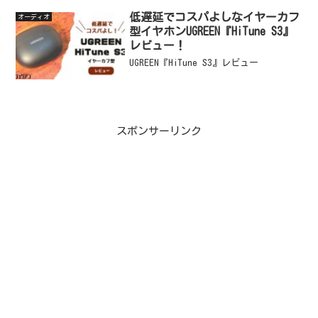
のはDellさんの27インチ『SE2725HG』
（200Hz）！リフレッシュレ...
低遅延でコスパよしなイヤーカフ
オーディオ
型イヤホンUGREEN『HiTune S3』
レビュー！
UGREEN『HiTune S3』レビュー
スポンサーリンク