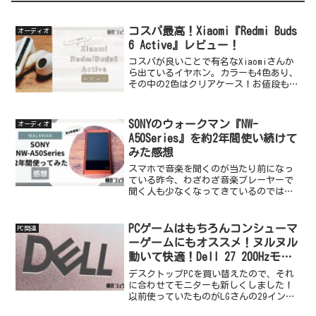
コスパ最高！Xiaomi『Redmi Buds
オーディオ
6 Active』レビュー！
コスパが良いことで有名なXiaomiさんか
ら出ているイヤホン。カラーも4色あり、
その中の2色はクリアケース！お値段も安
かったので購入。付け心地もよく音質も
低音がしっかり出ていて良いものでし
た！今回はそんな『Redmi Buds 6
SONYのウォークマン『NW-
オーディオ
Acti...
A50Series』を約2年間使い続けて
みた感想
スマホで音楽を聞くのが当たり前になっ
ている昨今、わざわざ音楽プレーヤーで
聞く人も少なくなってきているのではな
いでしょうか。とはいえスマホだと容量
の問題や、通知などでゆっくりと音楽を
聞けなかったりと不便な部分も出てきま
PCゲームはもちろんコンシューマ
PC関連
す。特にゲームのサントラ...
ーゲームにもオススメ！ヌルヌル
動いて快適！Dell 27 200Hzモニ
ター 『SE2725HG』レビュー！
デスクトップPCを買い替えたので、それ
に合わせてモニターも新しくしました！
以前使っていたものがLGさんの29インチ
『29UM59-P』（75Hz）で、今回購入した