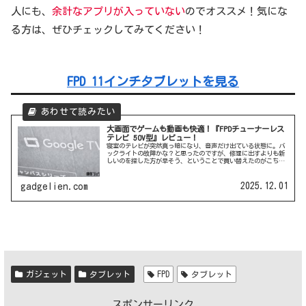
人にも、
余計なアプリが入っていない
のでオススメ！気にな
る方は、ぜひチェックしてみてください！
FPD 11インチタブレットを見る
大画面でゲームも動画も快適！『FPDチューナーレス
テレビ 50V型』レビュー！
寝室のテレビが突然真っ暗になり、音声だけ出ている状態に。バ
ックライトの故障かな？と思ったのですが、修理に出すよりも新
しいのを探した方が早そう、ということで買い替えたのがこちら
の『FPD チューナーレステレビ 50V型』！4KでHDR10対応...
2025.12.01
gadgelien.com
ガジェット
タブレット
FPD
タブレット
スポンサーリンク