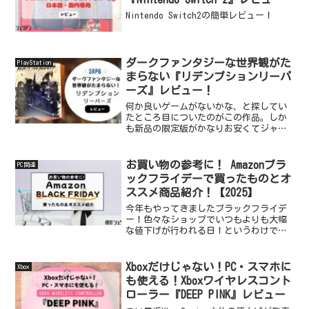
Nintendo Switch2の簡単レビュー！
ダークファンタジーな世界観がた
PlayStation
まらない『リデンプションリーパ
ーズ』レビュー！
何か良いゲームがないかな、と探してい
たところ目についたのがこの作品。しか
も新品の限定版がかなりお安くてジャン
ル以外何も調べずにとにかくサントラ目
的で購入。めちゃくちゃ面白かったで
す！パケ買いというかサントラ買いでし
お買い物の参考に！ Amazonブラ
PC関連
たが、大当たりを引いた気分...
ックフライデーで買ったものとオ
ススメ商品紹介！【2025】
今年もやってきましたブラックフライデ
ー！色々なショップでいつもよりも大幅
な値下げが行われる日！というわけで今
年もAmazonさんであれこれ買ったのでご
紹介します！当ブログをご覧になってい
る方のお買い物の参考になれば幸いで
Xboxだけじゃない！PC・スマホに
Xbox
す。※別のセールで購...
も使える！Xboxワイヤレスコント
ローラー『DEEP PINK』レビュー