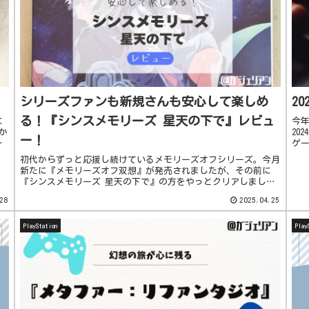
！
シリーズファンも新規さんも安心して楽しめ
2
る！『シンスメモリーズ 星天の下で』レビュ
に
今年
か
20
ー！
な
ゲ
E
めて
初代からずっと応援し続けているメモリーズオフシリーズ。今月
新たに『メモリーズオフ双想』が発売されましたが、その前に
『シンスメモリーズ 星天の下で』の方をやっとクリアしまし
て、良かった点や気になる点など出てきたので簡単にレビュー
28
2025.04.25
（ネタバレなし...
PlayStation
Play