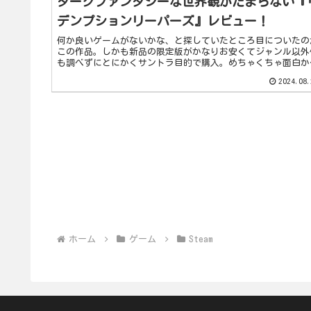
ダークファンタジーな世界観がたまらない『
デンプションリーパーズ』レビュー！
何か良いゲームがないかな、と探していたところ目についたの
この作品。しかも新品の限定版がかなりお安くてジャンル以外
も調べずにとにかくサントラ目的で購入。めちゃくちゃ面白か
たです！パケ買いというかサントラ買いでしたが、大当たりを
2024.08.
いた気分...
ホーム
ゲーム
Steam