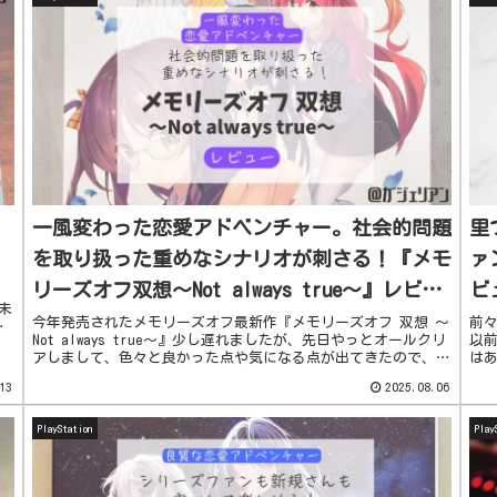
一風変わった恋愛アドベンチャー。社会的問題
里
を取り扱った重めなシナリオが刺さる！『メモ
ァ
リーズオフ双想～Not always true～』レビュ
ビ
未
ー【PS5】
今年発売されたメモリーズオフ最新作『メモリーズオフ 双想 ～
前
ク
Not always true～』少し遅れましたが、先日やっとオールクリ
以
アしまして、色々と良かった点や気になる点が出てきたので、簡
は
単にレビューしていきたいと思います！極力ネタバレは...
て
13
2025.08.06
Swi
PlayStation
Play