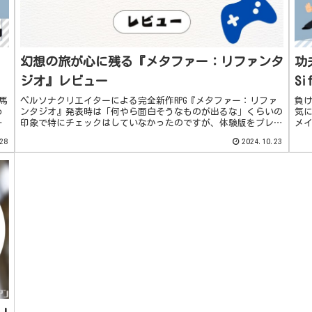
幻想の旅が心に残る『メタファー：リファンタ
功
ジオ』レビュー
S
馬
ペルソナクリエイターによる完全新作RPG『メタファー：リファ
負
わ
ンタジオ』発表時は「何やら面白そうなものが出るな」くらいの
気に
の
印象で特にチェックはしていなかったのですが、体験版をプレイ
メ
ク
してみたところ世界観とストーリーの魅力に取りつかれ購入。世
に
28
2024.10.23
界観良...
勢.