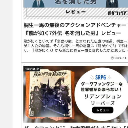
桐生一馬の最後のアクションアドベンチャー
『龍が如く7外伝 名を消した男』レビュー
龍が如くといえば「堂島の龍」と言われた伝説の極道、桐生一
が主人公の物語。そんな桐生一馬の物語は『龍が如く6』で終
り、『龍が如く7』から新たに春日一番と交代したかと思った
ですが、『龍が如く7外伝』というおそらく桐生一馬最後のア
2024.11.
ションア...
PlayStation