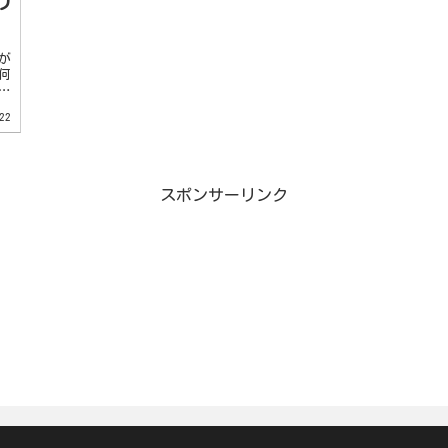
リ
が
何
っ
引
22
スポンサーリンク