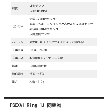
外側チタン
材質
内側合成樹脂
光学式心拍数センサー
酸素レベルモニタリング用赤色及び赤外線センサー
センサー
AI搭載3D加速度センサー
皮膚温度センサー
バッテリー
最大8日間（リングサイズによって変わる）
充電時間
1時間～2時間
充電方式
非接触NFCワイヤレス充電
防水
100m防水仕様
動作温度
-5℃～45℃
重さ
2.5g～3.2g
『SOXAI Ring 1』同梱物