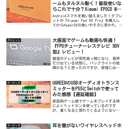
ームもヌルヌル動く！普段使いな
らこれで十分？Xiaomi『POCO M7
Pro 5G』レビュー
Androidスマホを買い替えました！タブレ
ットの『Xiaomi Pad 6S Pro』を購入し
てからHyperOSの使いやすさに惹かれ、
Xiaomiの『POCO』シリーズ『POCO M7
Pro 5G』を購入！値段の安さにも驚きま
したが、...
大画面でゲームも動画も快適！
ガジェット
『FPDチューナーレステレビ 50V
型』レビュー！
寝室のテレビが突然真っ暗になり、音声
だけ出ている状態に。バックライトの故
障かな？と思ったのですが、修理に出す
よりも新しいのを探した方が早そう、と
いうことで買い替えたのがこちらの『FPD
チューナーレステレビ 50V型』！4Kで
UGREENのUSBオーディオトランス
オーディオ
HDR10対応...
ミッターをPS5とSwitchで使って
みた感想【遅延確認】
家庭用ゲーム機でゲームをプレイする時
によくヘッドホンを使っているのです
が、暑くなると蒸れてくるようになりま
すよね。それが嫌でイヤホンに変えたり
するのですが、有線だと少し邪魔になり
ますし、無線だと専用のものしかないか
耳を塞がないワイヤレスヘッドホ
オーディオ
使えても遅延が気になる…。...