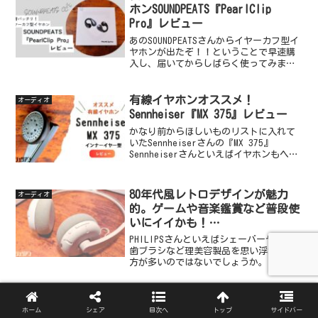
ホンSOUNDPEATS『PearlClip
Pro』レビュー
あのSOUNDPEATSさんからイヤーカフ型イ
ヤホンが出たぞ！！ということで早速購
入し、届いてからしばらく使ってみまし
た。相変わらずスゴイ・・・の一言。今
まで使ってきたイヤーカフ型とは全然違
いました。ということで今回は
有線イヤホンオススメ！
オーディオ
SOUNDPEATSさ...
Sennheiser『MX 375』レビュー
かなり前からほしいものリストに入れて
いたSennheiserさんの『MX 375』
Sennheiserさんといえばイヤホンもヘッ
ドホンも中々良いお値段がしますが、こ
ちらは手に取りやすい価格。ずっと欲し
かったのですが在庫がなかったり、他の
80年代風レトロデザインが魅力
オーディオ
イヤ...
的。ゲームや音楽鑑賞など普段使
いにイイかも！
PHILIPS『TAH2000（RINGO)』レビ
PHILIPSさんといえばシェーバーや電動
ュー
歯ブラシなど理美容製品を思い浮かべる
方が多いのではないでしょうか。実はオ
ーディオ製品もイイものが多いのです
よ！そんなPHILIPSさんからレトロなデ
ザインのヘッドホンが出るぞ、と知り発
ゲオで買える！コンパクトサイズ
オーディオ
売日に即注文！...
ホーム
シェア
目次へ
トップ
サイドバー
なオープンイヤー型完全ワイヤレ