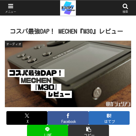
ガジェットとゲームと猫を中心としたブログ
メニュー
検索
コスパ最強DAP！ MECHEN『M30』レビュー
オーディオ
X
Facebook
はてブ
LINE
コピー