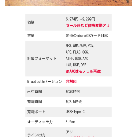
6,974円～9,299円
価格
セール時など価格変動アリ
容量
64GBのmicroSDカード付属
MP3,WMA,WAV,PCM,
APE,FLAC,OGG,
対応フォーマット
AIFF,DSD,AAC
IMA,DSF,DFF
※AACはモノラル再生
Bluetoothバージョン
非対応
再生時間
約30時間
充電時間
約2.5時間
充電ポート
USB-Type C
オーディオ出力
3.5mm
アリ
ライン出力