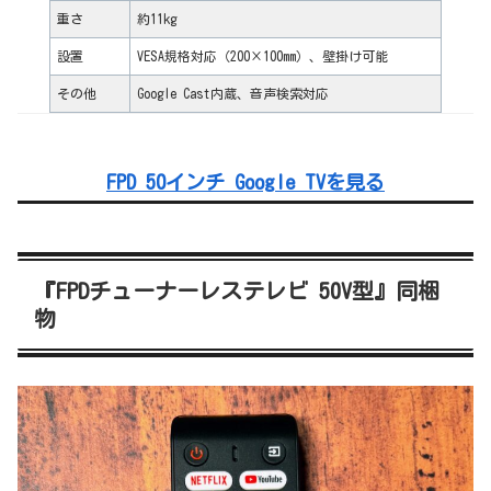
重さ
約11kg
設置
VESA規格対応（200×100mm）、壁掛け可能
その他
Google Cast内蔵、音声検索対応
FPD 50インチ Google TVを見る
『FPDチューナーレステレビ 50V型』同梱
物