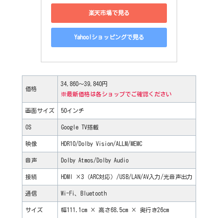
楽天市場で見る
Yahoo!ショッピングで見る
34,860～39,840円
価格
※最新価格は各ショップでご
確認ください
画面サイズ
50インチ
OS
Google TV搭載
映像
HDR10/Dolby Vision/ALLM/MEMC
音声
Dolby Atmos/Dolby Audio
接続
HDMI ×3（ARC対応）/USB/LAN/AV入力/光音声出力
通信
Wi-Fi、Bluetooth
サイズ
幅111.1cm × 高さ68.5cm × 奥行き26cm