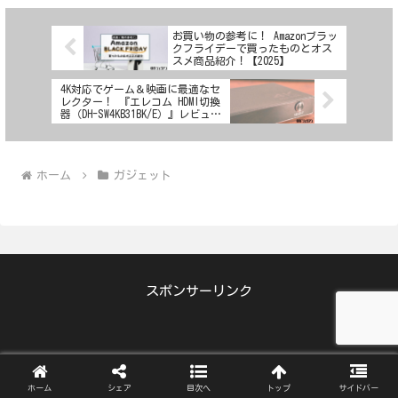
お買い物の参考に！ Amazonブラッ
クフライデーで買ったものとオス
スメ商品紹介！【2025】
4K対応でゲーム＆映画に最適なセ
レクター！ 『エレコム HDMI切換
器（DH-SW4KB31BK/E）』レビュ
ー！
ホーム
ガジェット
スポンサーリンク
ホーム
シェア
目次へ
トップ
サイドバー