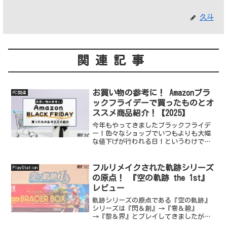
久斗
関連記事
お買い物の参考に！ Amazonブラ
PC関連
ックフライデーで買ったものとオ
ススメ商品紹介！【2025】
今年もやってきましたブラックフライデ
ー！色々なショップでいつもよりも大幅
な値下げが行われる日！というわけで今
年もAmazonさんであれこれ買ったのでご
紹介します！当ブログをご覧になってい
る方のお買い物の参考になれば幸いで
フルリメイクされた軌跡シリーズ
PlayStation
す。※別のセールで購...
の原点！ 『空の軌跡 the 1st』
レビュー
軌跡シリーズの原点である『空の軌跡』
シリーズは『閃＆創』→『零＆碧』
→『黎＆界』とプレイしてきましたが、
『空』は未プレイでして。いつかPS3版を