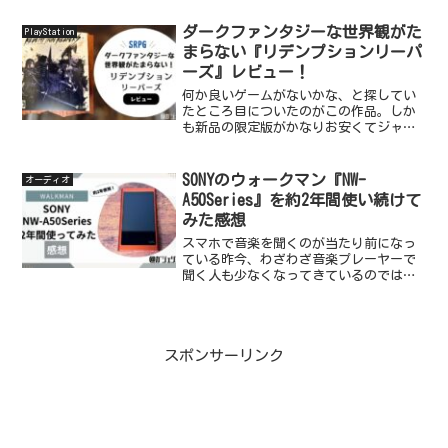
やろうと思っていた時にリメイクの情報
が入り、楽しみに待っていました。発売
ダークファンタジーな世界観がた
PlayStation
日に早速プレイし、楽しく...
まらない『リデンプションリーパ
ーズ』レビュー！
何か良いゲームがないかな、と探してい
たところ目についたのがこの作品。しか
も新品の限定版がかなりお安くてジャン
ル以外何も調べずにとにかくサントラ目
的で購入。めちゃくちゃ面白かったで
す！パケ買いというかサントラ買いでし
SONYのウォークマン『NW-
オーディオ
たが、大当たりを引いた気分...
A50Series』を約2年間使い続けて
みた感想
スマホで音楽を聞くのが当たり前になっ
ている昨今、わざわざ音楽プレーヤーで
聞く人も少なくなってきているのではな
いでしょうか。とはいえスマホだと容量
の問題や、通知などでゆっくりと音楽を
聞けなかったりと不便な部分も出てきま
す。特にゲームのサントラ...
スポンサーリンク