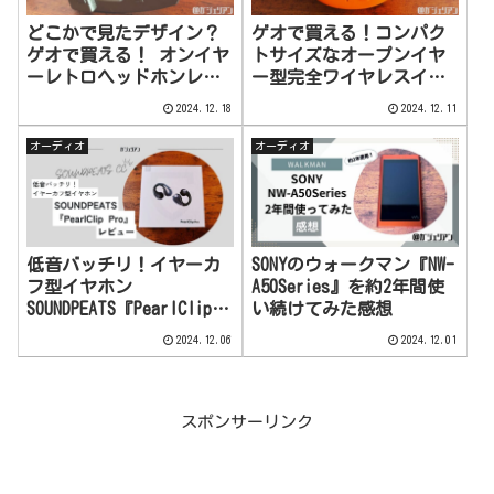
どこかで見たデザイン？
ゲオで買える！コンパク
ゲオで買える！ オンイヤ
トサイズなオープンイヤ
ーレトロヘッドホンレビ
ー型完全ワイヤレスイヤ
ュー！
ホンレビュー！
2024.12.18
2024.12.11
オーディオ
オーディオ
低音バッチリ！イヤーカ
SONYのウォークマン『NW-
フ型イヤホン
A50Series』を約2年間使
SOUNDPEATS『PearlClip
い続けてみた感想
Pro』レビュー
2024.12.06
2024.12.01
スポンサーリンク