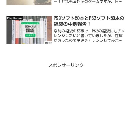
ー！どれも海外産のゲームですが、日本
語しっかり対応しているので心配なし！
ご紹介する2作品はグロテスクな表現があ
る作品ですので、苦手な方は注意してく
PS3ソフト50本とPS2ソフト50本の
PlayStation
ださい。CRIME S...
福袋の中身報告！
以前の福袋の記事で、PS2の福袋にもチャ
レンジしたいと書いていましたが、在庫
があったので早速チャレンジしてみまし
た！PS2ソフトのみを買うつもりが、PS3
の方も目に入ってしまい前回50本買った
ばかりなのについつい購入…というわけ
で今回はPS...
スポンサーリンク