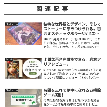
関連記事
独特な世界観とデザイン、そして
PlayStation
ストーリーに惹きつけられる。百
合ミスティックホラーADV『エヴ
ァーメイデン～堕落の園の乙女た
2023年発売された（PC版は2022年）こち
ち～』レビュー【PS4】
らの作品。独特なイラストにホラーな雰
囲気、そして百合。というのに惹かれて
購入。しばらく積んでいたのですが、最
近やっとクリアしました！ということで
今回は『エヴァーメイデン～堕落の園の
上質な百合を堪能できる。岩倉ア
Switch
乙女たち～』を...
リアレビュー。
Nintendo Switchから2024年6月27日に発
売された『岩倉アリア』今回はこの作品
について簡単にレビュー（ネタバレな
し！）していきたいと思います。個人的
評価シナリオグラフィックボイスBGMシス
テム総合評価プレイ時間約10時間久斗...
時間を忘れて夢中になれるお掃除
PlayStation
ゲーム3選！
今回は時間を忘れるほど熱中できるお掃
除ゲーム3作品を簡単にご紹介＆レビュ