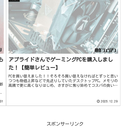
も
アプライドさんでゲーミングPCを購入しまし
た！【簡単レビュー】
PCを買い替えました！！そろそろ買い替えなければとずっと思い
つつも物価上昇などで先送りしていたデスクトップPC。メモリの
新
高騰で更に高くなりはじめ、さすがに焦り始めてコスパの良いア
プライドさんで購入！ゲーミングPCは10年ほど前に買ったint...
チ
01
2025.12.29
スポンサーリンク