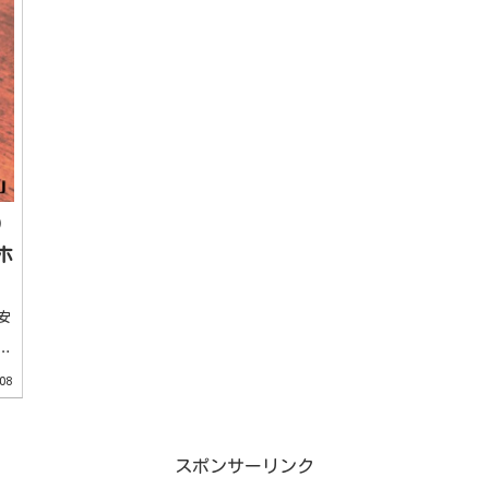
）
ホ
安
、
、
08
スポンサーリンク