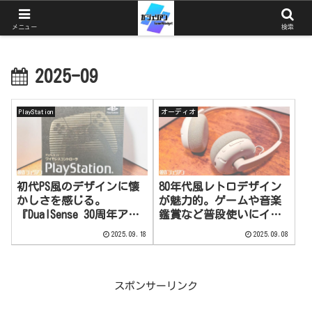
ガジェットとゲームと猫を中心としたブログ
メニュー
検索
2025-09
PlayStation
オーディオ
初代PS風のデザインに懐
80年代風レトロデザイン
かしさを感じる。
が魅力的。ゲームや音楽
『DualSense 30周年アニ
鑑賞など普段使いにイイ
バーサリーリミテッドエ
かも！
2025.09.18
2025.09.08
ディション』レビュー
PHILIPS『TAH2000（RINGO
【PS5】
)』レビュー
スポンサーリンク